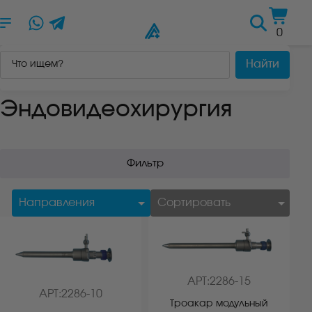
Russian
▼
0
Найти
Главная
/
Каталог
/
Эндовидеохирургия
/
Страница 27
Эндовидеохирургия
Фильтр
АРТ:2286-15
АРТ:2286-10
Троакар модульный