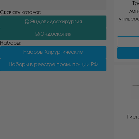
Тр
лап
Скачать каталог:
универ
Эндовидеохирургия
Эндоскопия
Наборы:
Наборы Хирургические
Наборы в реестре пром. пр-ции РФ
Гист