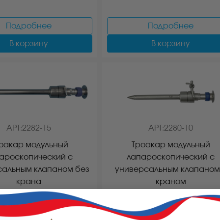
Подробнее
Подробнее
В корзину
В корзину
АРТ:2282-15
АРТ:2280-10
оакар модульный
Троакар модульный
ароскопический с
лапароскопический с
сальным клапаном без
универсальным клапаном
крана
краном
Подробнее
Подробнее