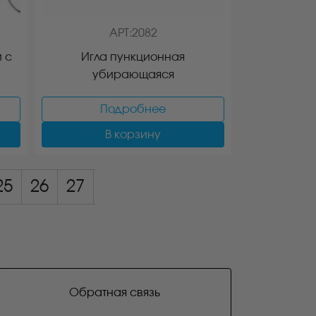
АРТ:2082
 с
Игла пункционная
убирающаяся
Подробнее
В корзину
25
26
27
Обратная связь