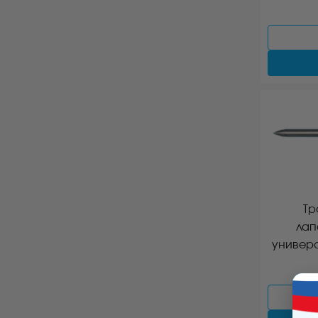
Тр
лап
универ