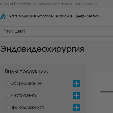
г. Санкт-Петербург, ул. Академика Павлова, 14а, литера Д
О нас
Продукция
Инфополе
Сервисный центр
Контакты
Главная
/
Каталог
/
Эндовидеохирургия
/
Страница 4
Эндовидеохирургия
Виды продукции:
Оборудование
Инструменты
Принадлежности