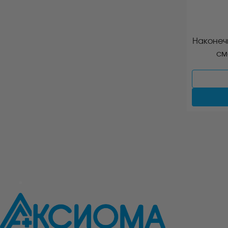
Наконеч
см