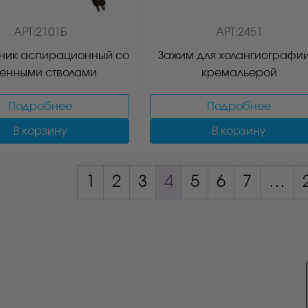
АРТ:2101Б
АРТ:2451
ник аспирационный со
Зажим для холангиографии
енными стволами
кремальерой
Подробнее
Подробнее
В корзину
В корзину
1
2
3
4
5
6
7
…