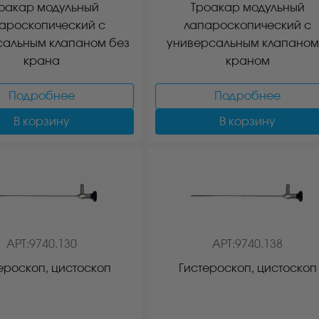
оакар модульный
Троакар модульный
ароскопический с
лапароскопический с
сальным клапаном без
универсальным клапаном
крана
краном
Подробнее
Подробнее
В корзину
В корзину
АРТ:9740.130
АРТ:9740.138
ероскоп, цистоскоп
Гистероскоп, цистоскоп