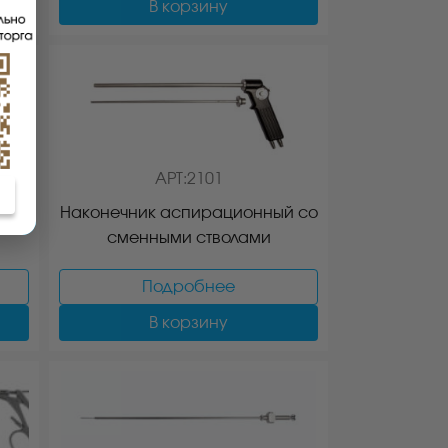
В корзину
АРТ:2101
й
Наконечник аспирационный со
сменными стволами
Подробнее
В корзину