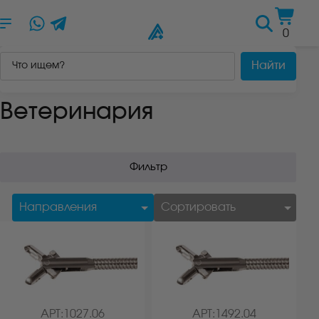
Russian
▼
0
Найти
Главная
/
Каталог
/
Ветеринария
/
Страница 11
Ветеринария
Фильтр
АРТ:1027.06
АРТ:1492.04